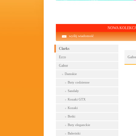
NOWA KOLEKCJA! Darmowa 
wyślij wiadomość
Clarks
Ecco
Gabo
Gabor
Damskie
Buty codzienne
Sandały
Kozaki GTX
Kozaki
Botki
Buty eleganckie
Balerinki