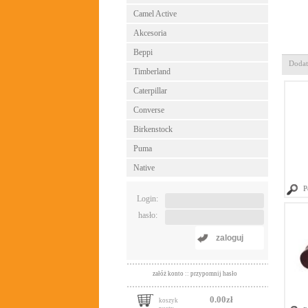
Camel Active
Akcesoria
Beppi
Dodat
Timberland
Caterpillar
Converse
Birkenstock
Puma
Native
P
Login:
hasło:
zaloguj
załóż konto
::
przypomnij hasło
0.00zł
koszyk