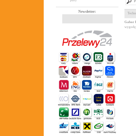
pusty
P
Newsletter:
Techn
Gabor 
wygodę