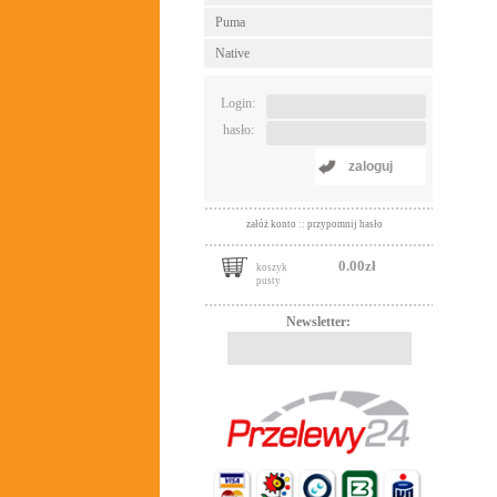
Puma
Native
Login:
hasło:
zaloguj
załóż konto
::
przypomnij hasło
0.00zł
koszyk
pusty
Newsletter: