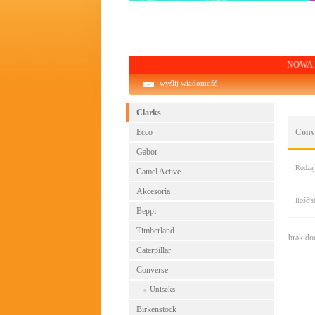
NOWA KOLEKCJA!
wyślij wiadomość
Clarks
Ecco
Conv
Gabor
Rodza
Camel Active
Akcesoria
Ilość/s
Beppi
Timberland
brak d
Caterpillar
Converse
Uniseks
Birkenstock