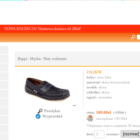
OLEKCJA! Darmowa dostawa od 280zł!
Beppi
/
Męskie
/
Buty codzienne
2112670
kolor:
navy blue
materiał:
skóra licowa,nubuk
środek:
skóra
wkładka:
skóra
tęgość:
normalna
Powiększ
169.00zł
(
)
cena:
299zł
Wyprzedaż
oszczędzasz 130.00zł
*Najniższa cena w ostatnich 30 dnia
ilość:
rozmiar: