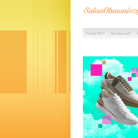
Trendy SS17
Jak kupować?