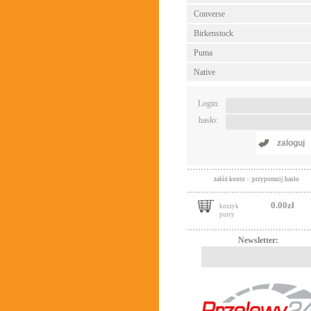
Converse
Birkenstock
Puma
Native
Login:
hasło:
zaloguj
załóż konto
::
przypomnij hasło
0.00zł
koszyk
pusty
Newsletter: