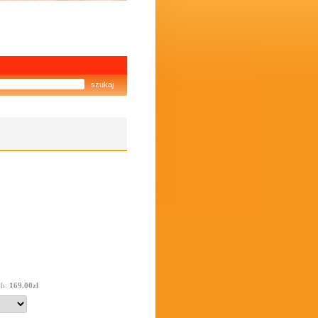
ch:
169.00zł