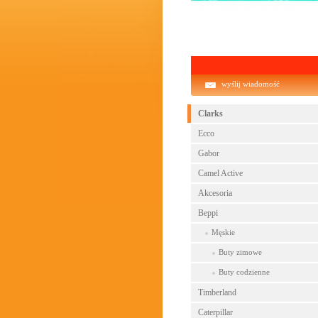
NOWA K
wyślij wiadomość
Clarks
Ecco
Gabor
Camel Active
Akcesoria
Beppi
Męskie
Buty zimowe
Buty codzienne
Timberland
Caterpillar