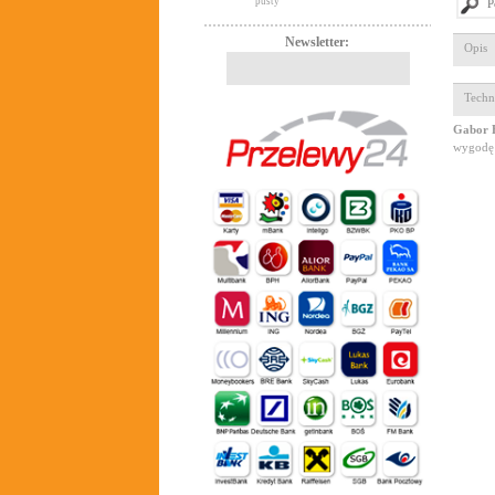
pusty
P
Newsletter:
Opis
Techn
Gabor 
wygodę