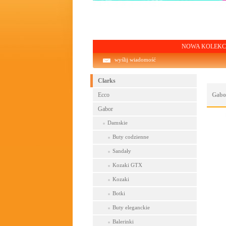
NOWA KOLEKCJA! Darmowa
wyślij wiadomość
Clarks
Ecco
Gabo
Gabor
Damskie
Buty codzienne
Sandały
Kozaki GTX
Kozaki
Botki
Buty eleganckie
Balerinki