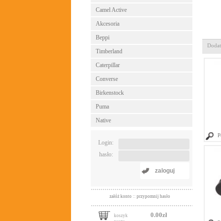
Camel Active
Akcesoria
Beppi
Dodat
Timberland
Caterpillar
Converse
Birkenstock
Puma
Native
P
Login:
hasło:
zaloguj
załóż konto
::
przypomnij hasło
0.00zł
koszyk