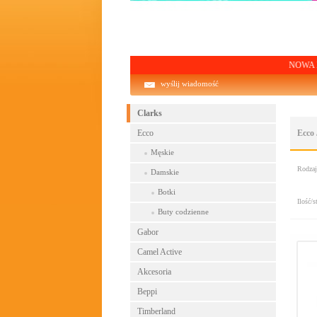
NOWA KOLEKCJA!
wyślij wiadomość
Clarks
Ecco
Ecco
Męskie
Rodza
Damskie
Botki
Ilość/s
Buty codzienne
Gabor
Camel Active
Akcesoria
Beppi
Timberland