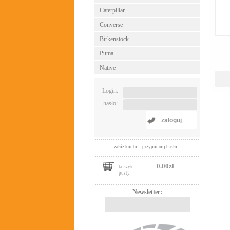
Caterpillar
Converse
Birkenstock
Puma
Native
Login:
hasło:
zaloguj
załóż konto
::
przypomnij hasło
0.00zł
koszyk
pusty
Newsletter: