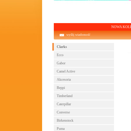
NOWA KOLEKCJA! Dar
wyślij wiadomość
Clarks
Ecco
Gabor
Camel Active
Akcesoria
Beppi
Timberland
Caterpillar
Converse
Birkenstock
Puma