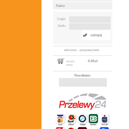
Native
Login:
hasło:
zaloguj
załóż konto
::
przypomnij hasło
0.00zł
koszyk
pusty
Newsletter: